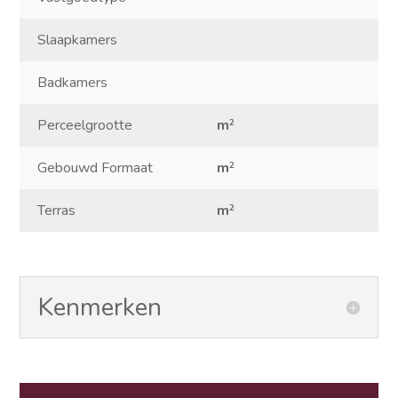
Slaapkamers
Badkamers
Perceelgrootte
m
2
Gebouwd Formaat
m
2
Terras
m
2
Kenmerken