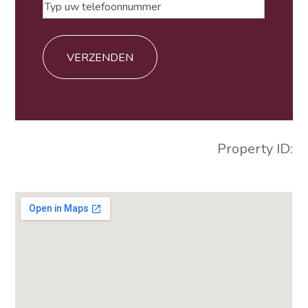
Typ
voorafgegaan
uw
door
telefoonnummer
+
Property ID: