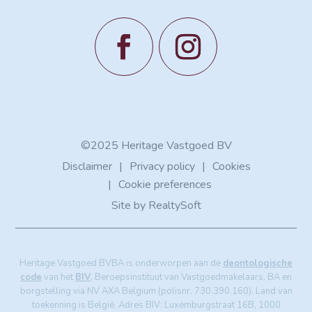
©2025 Heritage Vastgoed BV
Disclaimer
Privacy policy
Cookies
Cookie preferences
Site by
RealtySoft
Heritage Vastgoed BVBA is onderworpen aan de
deontologische
code
van het
BIV
, Beroepsinstituut van Vastgoedmakelaars, BA en
borgstelling via NV AXA Belgium (polisnr. 730.390.160). Land van
toekenning is België. Adres BIV: Luxemburgstraat 16B, 1000